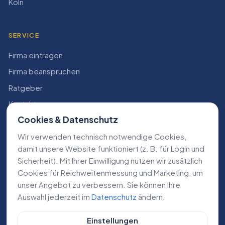
Köln
SERVICE
Firma eintragen
Firma beanspruchen
Ratgeber
Kontakt
Cookies & Datenschutz
Konto
Wir verwenden technisch notwendige Cookies,
RECHTLICHES
damit unsere Website funktioniert (z. B. für Login und
Sicherheit). Mit Ihrer Einwilligung nutzen wir zusätzlich
Impressum
Cookies für Reichweiten­messung und Marketing, um
Datenschutz
unser Angebot zu verbessern. Sie können Ihre
Auswahl jederzeit im
Datenschutz
ändern.
AGB
Einstellungen