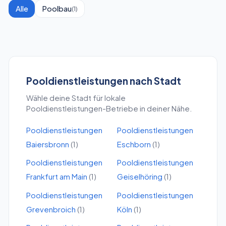
Alle
Poolbau
(
1
)
Pooldienstleistungen
nach Stadt
Wähle deine Stadt für lokale
Pooldienstleistungen
-Betriebe in deiner Nähe.
Pooldienstleistungen
Pooldienstleistungen
Baiersbronn
(
1
)
Eschborn
(
1
)
Pooldienstleistungen
Pooldienstleistungen
Frankfurt am Main
(
1
)
Geiselhöring
(
1
)
Pooldienstleistungen
Pooldienstleistungen
Grevenbroich
(
1
)
Köln
(
1
)