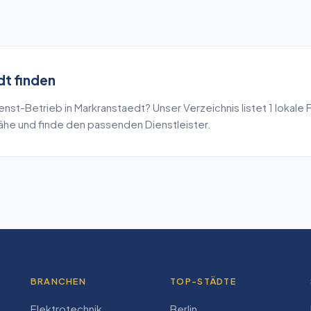
dt
finden
enst
-Betrieb in
Markranstaedt
? Unser Verzeichnis listet
1
lokale 
Nähe und finde den passenden Dienstleister.
BRANCHEN
TOP-STÄDTE
Elektrotechnik
Berlin