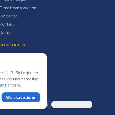
Firma beanspruchen
Ratgeber
Kontakt
Konto
RECHTLICHES
Impressum
Datenschutz
AGB
 (z. B. für Login und
­messung und Marketing,
hutz
ändern.
Alle akzeptieren
DE
AT
CH
Cookie-Einstellungen