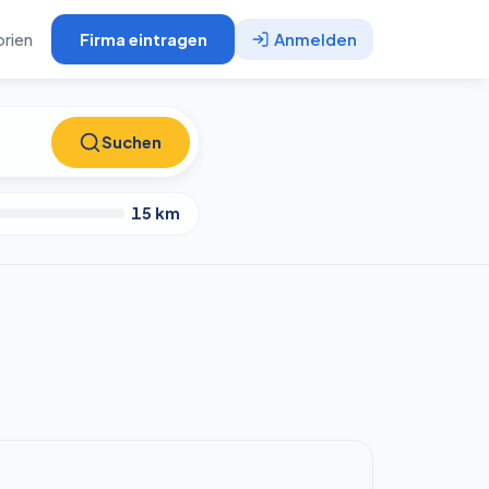
rien
Firma eintragen
Anmelden
Suchen
Suchen
15
km