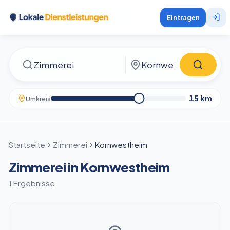
Eintragen
15
km
Umkreis
Startseite
Zimmerei
Kornwestheim
Zimmerei in Kornwestheim
1 Ergebnisse