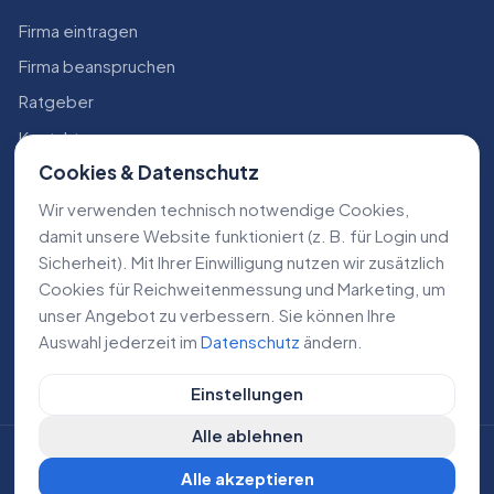
Firma eintragen
Firma beanspruchen
Ratgeber
Kontakt
Cookies & Datenschutz
Konto
Wir verwenden technisch notwendige Cookies,
RECHTLICHES
damit unsere Website funktioniert (z. B. für Login und
Sicherheit). Mit Ihrer Einwilligung nutzen wir zusätzlich
Impressum
Cookies für Reichweiten­messung und Marketing, um
Datenschutz
unser Angebot zu verbessern. Sie können Ihre
Auswahl jederzeit im
Datenschutz
ändern.
AGB
Einstellungen
Alle ablehnen
©
2026
Lokale Dienstleistungen. Alle Rechte vorbehalten.
Alle akzeptieren
DE
AT
CH
Cookie-Einstellungen