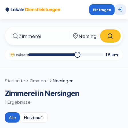
Eintragen
15
km
Umkreis
Startseite
Zimmerei
Nersingen
Zimmerei in Nersingen
1 Ergebnisse
Alle
Holzbau
(
1
)