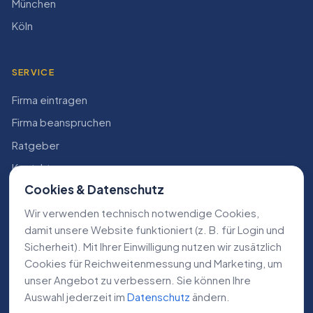
München
Köln
SERVICE
Firma eintragen
Firma beanspruchen
Ratgeber
Kontakt
Cookies & Datenschutz
Konto
Wir verwenden technisch notwendige Cookies,
RECHTLICHES
damit unsere Website funktioniert (z. B. für Login und
Sicherheit). Mit Ihrer Einwilligung nutzen wir zusätzlich
Impressum
Cookies für Reichweiten­messung und Marketing, um
Datenschutz
unser Angebot zu verbessern. Sie können Ihre
Auswahl jederzeit im
Datenschutz
ändern.
AGB