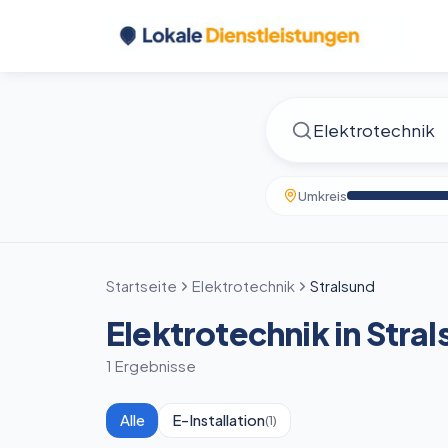
Umkreis
Startseite
Elektrotechnik
Stralsund
Elektrotechnik in Stra
1 Ergebnisse
Alle
E-Installation
(
1
)