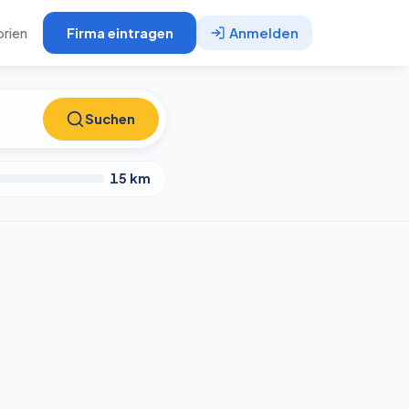
rien
Firma eintragen
Anmelden
Suchen
Suchen
15
km