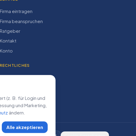
Firma eintragen
Firma beanspruchen
Ratgeber
Kontakt
Konto
RECHTLICHES
Impressum
Datenschutz
AGB
 (z. B. für Login und
­messung und Marketing,
hutz
ändern.
Alle akzeptieren
DE
AT
CH
Cookie-Einstellungen