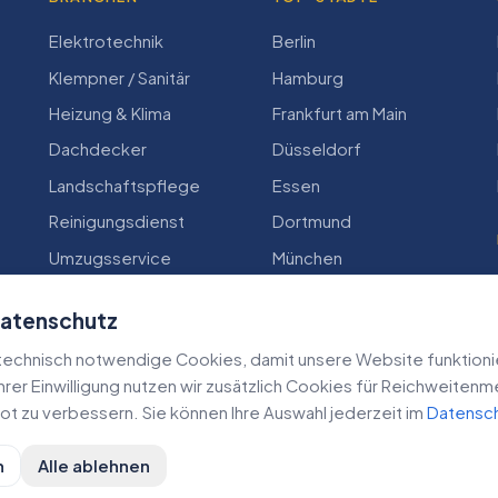
Elektrotechnik
Berlin
Klempner / Sanitär
Hamburg
Heizung & Klima
Frankfurt am Main
Dachdecker
Düsseldorf
Landschaftspflege
Essen
Reinigungsdienst
Dortmund
Umzugsservice
München
Zimmerei
Köln
Datenschutz
echnisch notwendige Cookies, damit unsere Website funktioniert
 Ihrer Einwilligung nutzen wir zusätzlich Cookies für Reichweiten
t zu verbessern. Sie können Ihre Auswahl jederzeit im
Datensc
n
Alle ablehnen