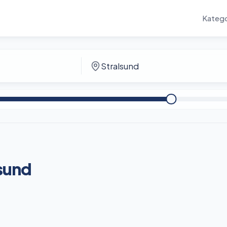
Katego
lsund