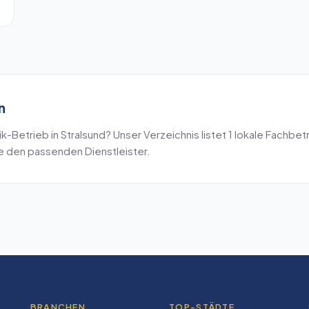
n
ik
-Betrieb in
Stralsund
? Unser Verzeichnis listet
1
lokale Fachbetr
de den passenden Dienstleister.
BRANCHEN
TOP-STÄDTE