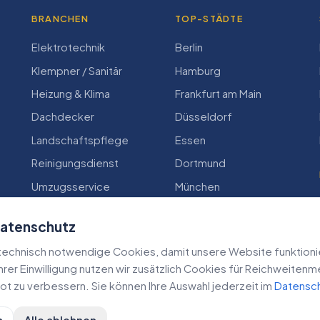
BRANCHEN
TOP-STÄDTE
Elektrotechnik
Berlin
Klempner / Sanitär
Hamburg
Heizung & Klima
Frankfurt am Main
Dachdecker
Düsseldorf
Landschaftspflege
Essen
Reinigungsdienst
Dortmund
Umzugsservice
München
Zimmerei
Köln
Datenschutz
echnisch notwendige Cookies, damit unsere Website funktioniert
 Ihrer Einwilligung nutzen wir zusätzlich Cookies für Reichweiten
t zu verbessern. Sie können Ihre Auswahl jederzeit im
Datensc
n
Alle ablehnen