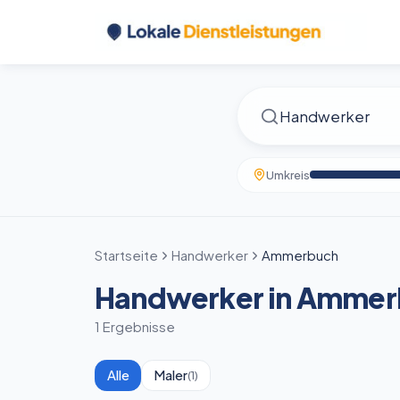
Umkreis
Startseite
Handwerker
Ammerbuch
Handwerker in Ammer
1 Ergebnisse
Alle
Maler
(
1
)