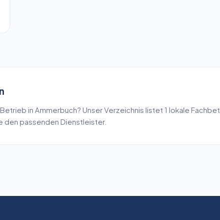
n
Betrieb in
Ammerbuch
? Unser Verzeichnis listet
1
lokale Fachbet
de den passenden Dienstleister.