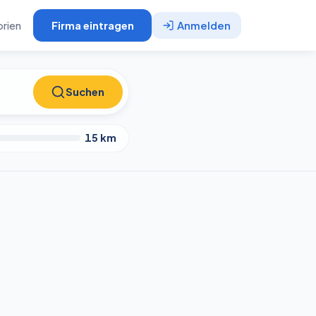
rien
Firma eintragen
Anmelden
Suchen
Suchen
15
km