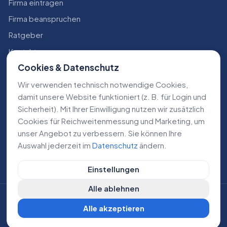
Firma eintragen
Firma beanspruchen
Ratgeber
Kontakt
Cookies & Datenschutz
Konto
Wir verwenden technisch notwendige Cookies,
RECHTLICHES
damit unsere Website funktioniert (z. B. für Login und
Sicherheit). Mit Ihrer Einwilligung nutzen wir zusätzlich
Impressum
Cookies für Reichweiten­messung und Marketing, um
Datenschutz
unser Angebot zu verbessern. Sie können Ihre
Auswahl jederzeit im
Datenschutz
ändern.
AGB
Einstellungen
Alle ablehnen
©
2026
Lokale Dienstleistungen. Alle Rechte vorbehalten.
Alle akzeptieren
DE
AT
CH
Cookie-Einstellungen