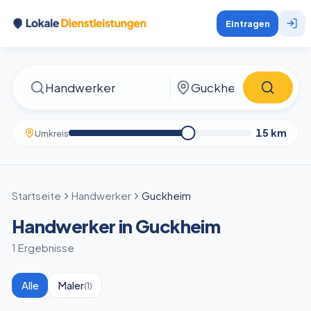
Eintragen
15
km
Umkreis
Startseite
Handwerker
Guckheim
Handwerker in Guckheim
1 Ergebnisse
Alle
Maler
(
1
)