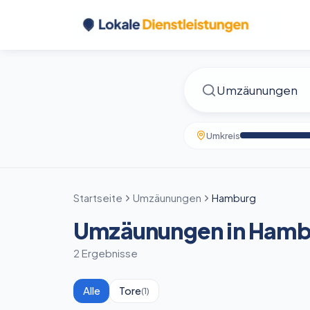
Umkreis
Startseite
Umzäunungen
Hamburg
Umzäunungen in Hamb
2 Ergebnisse
Alle
Tore
(
1
)