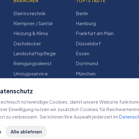
BRANCHEN
TOP-STÄDTE
Elektrotechnik
Berlin
Klempner / Sanitär
Hamburg
Heizung & Klima
Frankfurt am Main
Dachdecker
Düsseldorf
Landschaftspflege
Essen
Reinigungsdienst
Dortmund
Umzugsservice
München
Zimmerei
Köln
Datenschutz
echnisch notwendige Cookies, damit unsere Website funktioniert
 Ihrer Einwilligung nutzen wir zusätzlich Cookies für Reichweiten
t zu verbessern. Sie können Ihre Auswahl jederzeit im
Datensc
n
Alle ablehnen