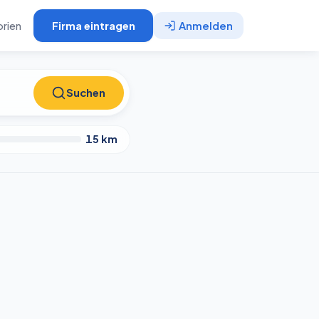
rien
Firma eintragen
Anmelden
Suchen
Suchen
15
km