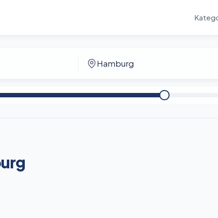
Katego
urg